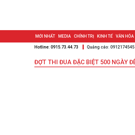
MỚI NHẤT
MEDIA
CHÍNH TRỊ
KINH TẾ
VĂN HÓA
Hotline: 0915.73.44.73
Quảng cáo: 0912174545
DU LỊCH - ẨM THỰC
CHUYỂN ĐỔI SỐ
THỂ THAO
ĐỒ
BẠN CẦN BIẾT
ĐỢT THI ĐUA ĐẶC BIỆT 500 NGÀY 
CHẠM 95 - KHÁM PHÁ ĐỒNG NAI
ĐẠ
NHỊP CẦU NHÂN ÁI
THÀNH PHỐ ĐỒNG NAI