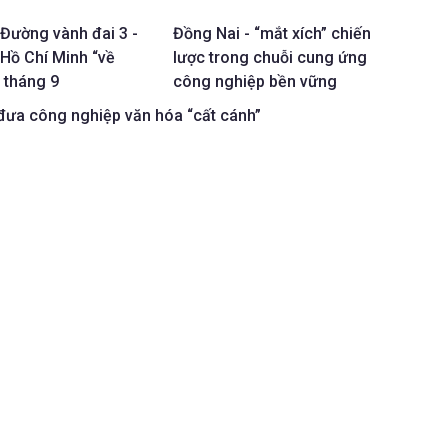
Đường vành đai 3 -
Đồng Nai - “mắt xích” chiến
Hồ Chí Minh “về
lược trong chuỗi cung ứng
g tháng 9
công nghiệp bền vững
đưa công nghiệp văn hóa “cất cánh”
08/2026
g mở ra một không gian phát triển mới cho Đồng Nai khi
ị di sản, nghệ thuật biểu diễn, làng nghề truyền thống, du
a… từng bước được nhìn nhận như nguồn lực phát triển kinh
 Hiệp bàn giao mặt bằng 3 dự án trọng điểm
08/2026
ợt thi đua đặc biệt 500 ngày đêm “Đoàn kết - Kỷ cương -
Bứt phá, xây dựng Đồng Nai phát triển văn minh, hiện đại”,
hường Tam Hiệp, thành phố Đồng Nai đã tổ chức lễ bàn
ng các dự án trọng điểm trên địa bàn phường.