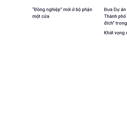
“Đồng nghiệp” mới ở bộ phận
Đưa Dự án 
một cửa
Thành phố 
đích” tron
Khát vọng 
05:00, 04/
Văn hóa đan
những giá tr
lịch văn hó
tế - xã hội.
Phường Tam
12:36, 03/
Hưởng ứng đ
Hiệu quả - 
ngày 3-8, p
giao mặt bằ