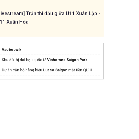
Livestream] Trận thi đấu giữa U11 Xuân Lập -
[Livestream] Trậ
11 Xuân Hòa
Bình - U11 Đồng 
Vaobepwiki
Khu đô thị đại học quốc tế
Vinhomes Saigon Park
Dự án căn hộ hàng hiệu
Lusso Saigon
mặt tiền QL13