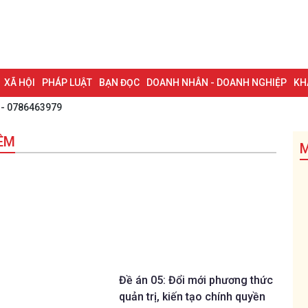
XÃ HỘI
PHÁP LUẬT
BẠN ĐỌC
DOANH NHÂN - DOANH NGHIỆP
KH
 - 0786463979
NG NAI & NGHỊ QUYẾT 57
LAO ĐỘNG - CÔNG ĐOÀN
PHÓNG SỰ
PHỎ
ĐÊM
I HỘI ĐẠI BIỂU TOÀN QUỐC LẦN THỨ XIV CỦA ĐẢNG
ĐỢT THI ĐUA ĐẶC
M
Đề án 05: Đổi mới phương thức
quản trị, kiến tạo chính quyền