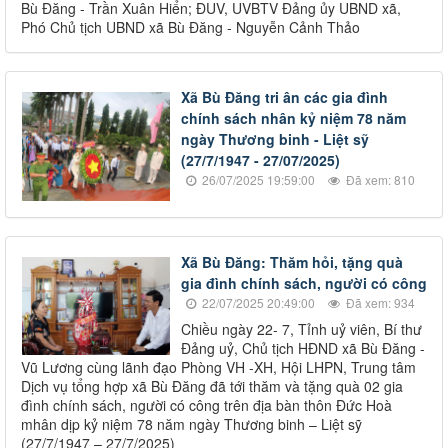
Bù Đăng - Trần Xuân Hiển; ĐUV, UVBTV Đảng ủy UBND xã,
Phó Chủ tịch UBND xã Bù Đăng - Nguyễn Cảnh Thảo
Xã Bù Đăng tri ân các gia đình
chính sách nhân kỷ niệm 78 năm
ngày Thương binh - Liệt sỹ
(27/7/1947 - 27/07/2025)
26/07/2025 19:59:00
Đã xem: 810
Xã Bù Đăng: Thăm hỏi, tặng quà
gia đình chính sách, người có công
22/07/2025 20:49:00
Đã xem: 934
Chiều ngày 22- 7, Tỉnh uỷ viên, Bí thư
Đảng uỷ, Chủ tịch HĐND xã Bù Đăng -
Vũ Lương cùng lãnh đạo Phòng VH -XH, Hội LHPN, Trung tâm
Dịch vụ tổng hợp xã Bù Đăng đã tới thăm và tặng quà 02 gia
đình chính sách, người có công trên địa bàn thôn Đức Hoà
mhân dịp kỷ niệm 78 năm ngày Thương binh – Liệt sỹ
(27/7/1947 – 27/7/2025)