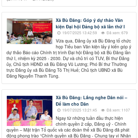
Xã Bù Đăng: Góp ý dự thảo Văn
kiện Đại hội Đảng bộ xã lần thứ I
19/07/2025 13:42:59
Đã xem: 679
Vừa qua, Đảng ủy xã Bù Đăng tổ chức
họp Tiểu ban Văn kiện lấy ý kiến góp ý
dự thảo Báo cáo Chính trị trình Đại hội Đảng bộ xã Bù Đăng lần
thứ I, nhiệm kỳ 2025 - 2030. Dự và chủ trì có TUV, Bí thư Đảng
ủy, Chủ tịch HĐND xã Bù Đăng Vũ Lương; Phó Bí thư Thường
trực Đảng ủy xã Bù Đăng Tô Thị Huế; Chủ tịch UBND xã Bù
Đăng Nguyễn Thanh Tùng.
Xã Bù Đăng: Lắng nghe Dân nói –
Để làm cho Dân
19/07/2025 13:21:45
Đã xem: 1107
Ngay từ những tuần đầu thực hiện
chính quyền 2 cấp, Đảng uỷ - Chính
quyền – Mặt trận Tổ quốc và các đoàn thể xã Bù Đăng đã phát
động phong trào “Chính quyền xã Bù Đăng - Chung tay vì Nhân