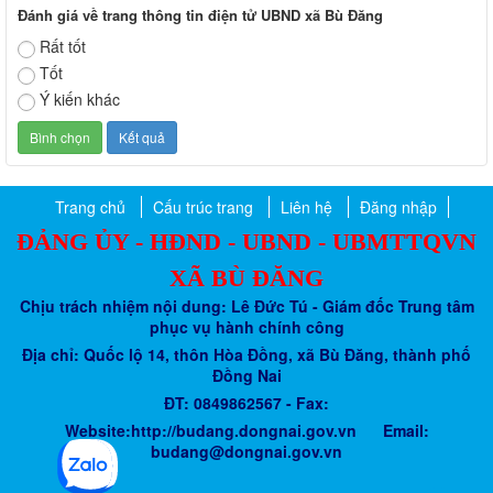
Đánh giá về trang thông tin điện tử UBND xã Bù Đăng
Rất tốt
Tốt
Ý kiến khác
Trang chủ
Cấu trúc trang
Liên hệ
Đăng nhập
ĐẢNG ỦY - HĐND - UBND - UBMTTQVN
XÃ BÙ ĐĂNG
Chịu trách nhiệm nội dung: Lê Đức Tú - Giám đốc Trung tâm
phục vụ hành chính công
Địa chỉ: Quốc lộ 14, thôn Hòa Đồng, xã Bù Đăng, thành phố
Đồng Nai
ĐT: 0849862567 - Fax:
Website:http://budang.dongnai.gov.vn Email:
budang@dongnai.gov.vn​