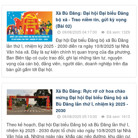
Xã Bù Đăng: Đại hội Đại biểu Đảng
bộ xã - Trao niềm tin, gửi kỳ vọng
(Bài 02)
09/08/2025 04:17:00
Đã xem: 1329
Đại hội Đại biểu Đảng bộ xã Bù Đăng
lần thứ I, nhiệm kỳ 2025 - 2030 diễn ra ngày 10/8/2025 tại Nhà
Văn hóa xã. Đây là sự kiện chính trị quan trọng của địa phương.
Ban Biên tập có cuộc trao đổi, ghi lại những tâm tư, nguyện
vọng của cán bộ, đảng viên, người dân, doanh nghiệp trên địa
bàn gửi gắm tới Đại hội.
Xã Bù Đăng: Rực rỡ cờ hoa chào
mừng Đại hội Đại biểu Đảng bộ xã
Bù Đăng lần thứ I, nhiệm kỳ 2025 -
2030
08/08/2025 05:13:00
Đã xem: 1613
Theo kế hoạch, Đại hội Đại biểu Đảng bộ xã Bù Đăng lần thứ I,
nhiệm kỳ 2025 - 2030 được tổ chức vào ngày 10/8/2025 tại Nhà
Văn hóa xã. Những ngày này, khắp các nẻo đường, khu dân cư,