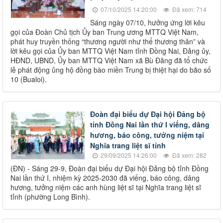
07/10/2025 14:20:00
Đã xem: 714
Sáng ngày 07/10, hưởng ứng lời kêu
gọi của Đoàn Chủ tịch Ủy ban Trung ương MTTQ Việt Nam,
phát huy truyền thống “thương người như thể thương thân” và
lời kêu gọi của Ủy ban MTTQ Việt Nam tỉnh Đồng Nai, Đảng ủy,
HĐND, UBND, Ủy ban MTTQ Việt Nam xã Bù Đăng đã tổ chức
lễ phát động ủng hộ đồng bào miền Trung bị thiệt hại do bão số
10 (Bualoi).
Đoàn đại biểu dự Đại hội Đảng bộ
tỉnh Đồng Nai lần thứ I viếng, dâng
hương, báo công, tưởng niệm tại
Nghĩa trang liệt sĩ tỉnh
29/09/2025 14:26:00
Đã xem: 282
(ĐN) - Sáng 29-9, Đoàn đại biểu dự Đại hội Đảng bộ tỉnh Đồng
Nai lần thứ I, nhiệm kỳ 2025-2030 đã viếng, báo công, dâng
hương, tưởng niệm các anh hùng liệt sĩ tại Nghĩa trang liệt sĩ
tỉnh (phường Long Bình).