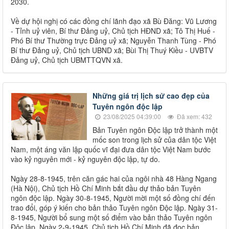
2030.
Về dự hội nghị có các đồng chí lãnh đạo xã Bù Đăng: Vũ Lương
- Tỉnh uỷ viên, Bí thư Đảng uỷ, Chủ tịch HĐND xã; Tô Thị Huế -
Phó Bí thư Thường trực Đảng uỷ xã; Nguyễn Thanh Tùng - Phó
Bí thư Đảng uỷ, Chủ tịch UBND xã; Bùi Thị Thuý Kiều - UVBTV
Đảng uỷ, Chủ tịch UBMTTQVN xã.
Những giá trị lịch sử cao đẹp của
Tuyên ngôn độc lập
23/08/2025 04:39:00
Đã xem: 432
Bản Tuyên ngôn Độc lập trở thành một
mốc son trong lịch sử của dân tộc Việt
Nam, một áng văn lập quốc vĩ đại đưa dân tộc Việt Nam bước
vào kỷ nguyên mới - kỷ nguyên độc lập, tự do.
Ngày 28-8-1945, trên căn gác hai của ngôi nhà 48 Hàng Ngang
(Hà Nội), Chủ tịch Hồ Chí Minh bắt đầu dự thảo bản Tuyên
ngôn độc lập. Ngày 30-8-1945, Người mời một số đồng chí đến
trao đổi, góp ý kiến cho bản thảo Tuyên ngôn Độc lập. Ngày 31-
8-1945, Người bổ sung một số điểm vào bản thảo Tuyên ngôn
Độc lập. Ngày 2-9-1945, Chủ tịch Hồ Chí Minh đã đọc bản