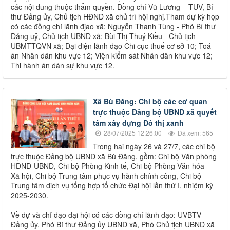
các nội dung thuộc thẩm quyền. Đồng chí Vũ Lương – TUV, Bí
thư Đảng ủy, Chủ tịch HĐND xã chủ trì hội nghị.Tham dự kỳ họp
có các đồng chí lãnh đjao xã: Nguyễn Thanh Tùng - Phó Bí thư
Đảng uỷ, Chủ tịch UBND xã; Bùi Thị Thuý Kiều - Chủ tịch
UBMTTQVN xã; Đại diện lãnh đạo Chi cục thuế cơ sở 10; Toá
án Nhân dân khu vực 12; Viện kiểm sát Nhân dân khu vực 12;
Thi hành án dân sự khu vực 12.
Xã Bù Đăng: Chi bộ các cơ quan
trực thuộc Đảng bộ UBND xã quyết
tâm xây dựng Đô thị xanh
28/07/2025 12:26:00
Đã xem: 565
Trong hai ngày 26 và 27/7, các chi bộ
trực thuộc Đảng bộ UBND xã Bù Đăng, gồm: Chi bộ Văn phòng
HĐND-UBND, Chi bộ Phòng Kinh tế, Chi bộ Phòng Văn hóa -
Xã hội, Chi bộ Trung tâm phục vụ hành chính công, Chi bộ
Trung tâm dịch vụ tổng hợp tổ chức Đại hội lần thứ I, nhiệm kỳ
2025-2030.
Về dự và chỉ đạo đại hội có các đồng chí lãnh đạo: UVBTV
Đảng ủy, Phó Bí thư Đảng ủy UBND xã, Phó Chủ tịch UBND xã