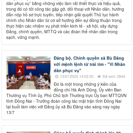
dân phục vụ” bằng những việc làm rất thiết thực và hiệu quả,
trong đó có tốt công tác gặp gỡ, đối thoại với Nhân dân, hướng
dẫn nộp hồ sơ trực tuyến, tiếp nhận giải quyết Thủ tục hành
chính cho Nhân dân từ cơ sở hướng đến sự đồng thuận trong
thực hiện các nhiệm vụ phát triển kinh tế - xã hội, xây dựng
Đảng, chính quyền, MTTQ và các đoàn thể nhân dân trong
sạch, vững mạnh.
Đảng bộ, Chính quyền xã Bù Đăng
với mệnh lệnh từ trái tim - "Vì Nhân
dân phục vụ"
13/07/2025 14:02:30
Đã xem: 2844
Đó là một trong những ý kiến của
đồng chí Hà Anh Dũng, Ủy viên Ban
Thường vụ Tỉnh ủy, Phó Chủ tịch Thường trực Ủy ban MTTQVN
tỉnh Đồng Nai - Trưởng đoàn công tác mặt trận tỉnh Đồng Nai
tại buổi làm việc với Đảng ủy xã Bù Đăng vào sáng nay ngày
13/7
Công bố quyết định thành lập 39