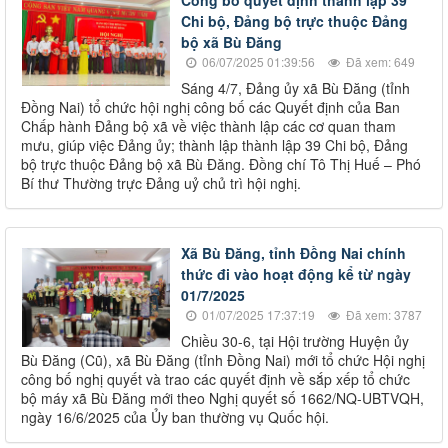
Chi bộ, Đảng bộ trực thuộc Đảng
bộ xã Bù Đăng
06/07/2025 01:39:56
Đã xem: 649
Sáng 4/7, Đảng ủy xã Bù Đăng (tỉnh
Đồng Nai) tổ chức hội nghị công bố các Quyết định của Ban
Chấp hành Đảng bộ xã về việc thành lập các cơ quan tham
mưu, giúp việc Đảng ủy; thành lập thành lập 39 Chi bộ, Đảng
bộ trực thuộc Đảng bộ xã Bù Đăng. Đồng chí Tô Thị Huế – Phó
Bí thư Thường trực Đảng uỷ chủ trì hội nghị.
Xã Bù Đăng, tỉnh Đồng Nai chính
thức đi vào hoạt động kể từ ngày
01/7/2025
01/07/2025 17:37:19
Đã xem: 3787
Chiều 30-6, tại Hội trường Huyện ủy
Bù Đăng (Cũ), xã Bù Đăng (tỉnh Đồng Nai) mới tổ chức Hội nghị
công bố nghị quyết và trao các quyết định về sắp xếp tổ chức
bộ máy xã Bù Đăng mới theo Nghị quyết số 1662/NQ-UBTVQH,
ngày 16/6/2025 của Ủy ban thường vụ Quốc hội.