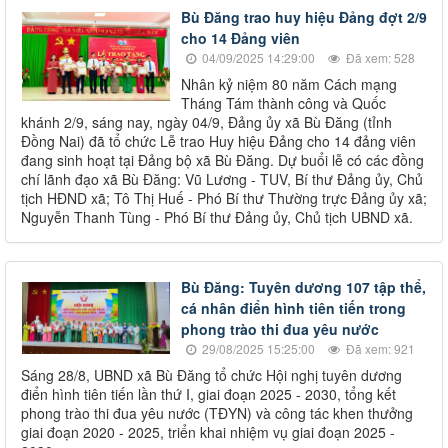
Bù Đăng trao huy hiệu Đảng đợt 2/9
cho 14 Đảng viên
04/09/2025 14:29:00
Đã xem: 528
Nhân kỷ niệm 80 năm Cách mạng
Tháng Tám thành công và Quốc
khánh 2/9, sáng nay, ngày 04/9, Đảng ủy xã Bù Đăng (tỉnh
Đồng Nai) đã tổ chức Lễ trao Huy hiệu Đảng cho 14 đảng viên
đang sinh hoạt tại Đảng bộ xã Bù Đăng. Dự buổi lễ có các đồng
chí lãnh đạo xã Bù Đăng: Vũ Lương - TUV, Bí thư Đảng ủy, Chủ
tịch HĐND xã; Tô Thị Huế - Phó Bí thư Thường trực Đảng ủy xã;
Nguyễn Thanh Tùng - Phó Bí thư Đảng ủy, Chủ tịch UBND xã.
Bù Đăng: Tuyên dương 107 tập thể,
cá nhân điển hình tiên tiến trong
phong trào thi đua yêu nước
29/08/2025 15:25:00
Đã xem: 921
Sáng 28/8, UBND xã Bù Đăng tổ chức Hội nghị tuyên dương
điển hình tiên tiến lần thứ I, giai đoạn 2025 - 2030, tổng kết
phong trào thi đua yêu nước (TĐYN) và công tác khen thưởng
giai đoạn 2020 - 2025, triển khai nhiệm vụ giai đoạn 2025 -