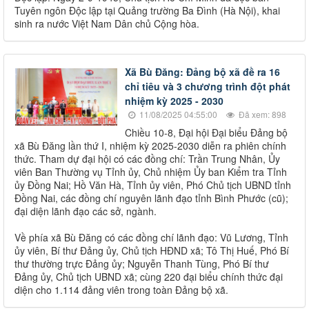
Tuyên ngôn Độc lập tại Quảng trường Ba Đình (Hà Nội), khai
sinh ra nước Việt Nam Dân chủ Cộng hòa.
Xã Bù Đăng: Đảng bộ xã đề ra 16
chỉ tiêu và 3 chương trình đột phát
nhiệm kỳ 2025 - 2030
11/08/2025 04:55:00
Đã xem: 898
Chiều 10-8, Đại hội Đại biểu Đảng bộ
xã Bù Đăng lần thứ I, nhiệm kỳ 2025-2030 diễn ra phiên chính
thức. Tham dự đại hội có các đồng chí: Trần Trung Nhân, Ủy
viên Ban Thường vụ Tỉnh ủy, Chủ nhiệm Ủy ban Kiểm tra Tỉnh
ủy Đồng Nai; Hồ Văn Hà, Tỉnh ủy viên, Phó Chủ tịch UBND tỉnh
Đồng Nai, các đồng chí nguyên lãnh đạo tỉnh Bình Phước (cũ);
đại diện lãnh đạo các sở, ngành.
Về phía xã Bù Đăng có các đồng chí lãnh đạo: Vũ Lương, Tỉnh
ủy viên, Bí thư Đảng ủy, Chủ tịch HĐND xã; Tô Thị Huế, Phó Bí
thư thường trực Đảng ủy; Nguyễn Thanh Tùng, Phó Bí thư
Đảng ủy, Chủ tịch UBND xã; cùng 220 đại biểu chính thức đại
diện cho 1.114 đảng viên trong toàn Đảng bộ xã.