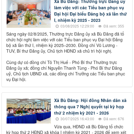
Xã Bù Đăng: Thường trực Đảng ủy
làm việc với các Tiểu ban phục vụ
Đại hội Đại biểu Đảng bộ xã lần thứ
I, nhiệm kỳ 2025 - 2023
03/08/2025 12:29:00
Đã xem: 355
Sáng ngày 02/8/2025, Thường trực Đảng ủy xã Bù Đăng đã tổ
chức hội nghị làm việc với các Tiểu ban phục vụ Đại hội Đảng
bộ xã lần thứ I, nhiệm kỳ 2025–2030. Đồng chí Vũ Lương -
TUV, Bí thư Đảng ủy, Chủ tịch HĐND xã chủ trì hội nghị.
Cùng dự có đồng chí Tô Thị Huế - Phó Bí thư Thường trực
Đảng ủy xã; đồng chí Nguyễn Thanh Tùng - Phó Bí thư Đảng
uỷ, Chủ tịch UBND xã, các đồng chí Trưởng các Tiểu ban phục
vụ Đại hội.
Xã Bù Đăng: Hội đồng Nhân dân xã
thông qua 7 Nghị quyết tại kỳ họp
thứ 2 nhiệm kỳ 2021 - 2026
30/07/2025 16:43:00
Đã xem: 676
Vừa qua, HĐND xã Bù Đăng tổ chức
kỳ họp thứ 2 HĐND xã khóa I nhiệm kỳ 2021 - 2026 để xem xét