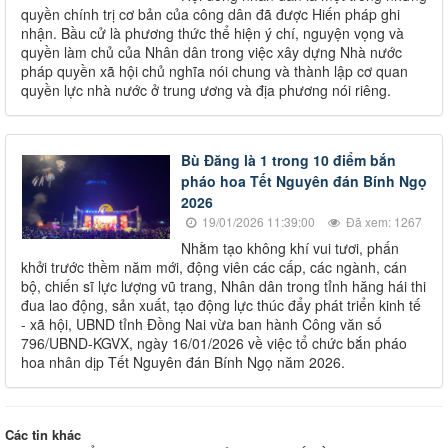
quyền chính trị cơ bản của công dân đã được Hiến pháp ghi
nhận. Bầu cử là phương thức thể hiện ý chí, nguyện vọng và
quyền làm chủ của Nhân dân trong việc xây dựng Nhà nước
pháp quyền xã hội chủ nghĩa nói chung và thành lập cơ quan
quyền lực nhà nước ở trung ương và địa phương nói riêng.
Bù Đăng là 1 trong 10 điểm bắn
pháo hoa Tết Nguyên đán Bính Ngọ
2026
19/01/2026 11:39:00
Đã xem: 1267
Nhằm tạo không khí vui tươi, phấn
khởi trước thềm năm mới, động viên các cấp, các ngành, cán
bộ, chiến sĩ lực lượng vũ trang, Nhân dân trong tỉnh hăng hái thi
đua lao động, sản xuất, tạo động lực thúc đẩy phát triển kinh tế
- xã hội, UBND tỉnh Đồng Nai vừa ban hành Công văn số
796/UBND-KGVX, ngày 16/01/2026 về việc tổ chức bắn pháo
hoa nhân dịp Tết Nguyên đán Bính Ngọ năm 2026.
Các tin khác