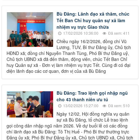
Bù Đăng: Lãnh đạo xã thăm, chúc
Tết Ban Chỉ huy quân sự xã làm
nhiệm vụ trực Giao thừa
17/02/2026 10:36:00
Đã xem: 411
Chiều ngày 16/2/2026, đồng chí Vũ
Lương, TUV, Bí thư Đảng ủy, Chủ tịch
HĐND xã; đồng chí Nguyễn Thanh Tùng, Phó Bí thư Đảng uỷ,
Chủ tịch UBND xã đã đến thăm, động viên, chúc Tết Ban Chỉ
huy Quân sự xã - Đơn vị làm nhiệm vụ trực Tết. Cùng đi có đại
diện lãnh đạo các cơ quan, đơn vị của xã Bù Đăng
Bù Đăng: Trao lệnh gọi nhập ngũ
cho 43 thanh niên ưu tú
13/02/2026 15:27:00
Đã xem: 510
Ngày 12/02, Hội đồng nghĩa vụ quân
sự xã Bù Đăng, tổ chức Lễ trao lệnh
gọi công dân nhập ngũ năm 2026. Về dự buổi lễ có các đồng
chí lãnh đạo xã Bù Đăng: Tô Thị Huế - Phó Bí thư thường trực
Đảng ủy xã; Phó Bí thư Đảng ủy xã, Chủ tịch UBND xã, Chủ tịch