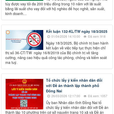
túy được vay tối đa 200 triệu đồng trong 10 năm với lãi suất
bằng lãi suất cho vay đối với hộ nghèo để học nghề, sản xuất,
kinh doanh…
Kết luận 132-KL/TW ngày 18/3/2025
01/04/2026 14:10:00
Đã xem: 918
Ngày 18/3/2025, Bộ chính trị ban hành
kết luận về việc tiếp tục thực hiện chỉ
thị số 36-CT/TW ngày 16/8/2019 của Bộ chính trị về tăng
cường, nâng cao hiệu quả công tác phòng, chống và kiểm soát
ma tuý.
Tổ chức lấy ý kiến nhân dân đối
với Đề án thành lập thành phố
Đồng Nai
26/03/2026 12:17:00
Đã xem: 1057
Ủy ban Nhân dân tỉnh Đồng Nai tổ
chức lấy ý kiến nhân dân đối với Đề án
thành lập 10 phường trên cơ sở nguyên trạng 10 xã và Đề án