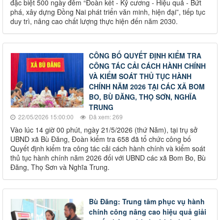
đặc biệt 500 ngày đêm “Đoàn kết - Kỷ cương - Hiệu quả - Bứt
phá, xây dựng Đồng Nai phát triển văn minh, hiện đại”, tiếp tục
duy trì, nâng cao chất lượng thực hiện đến năm 2030.
CÔNG BỐ QUYẾT ĐỊNH KIỂM TRA
CÔNG TÁC CẢI CÁCH HÀNH CHÍNH
VÀ KIỂM SOÁT THỦ TỤC HÀNH
CHÍNH NĂM 2026 TẠI CÁC XÃ BOM
BO, BÙ ĐĂNG, THỌ SƠN, NGHĨA
TRUNG
22/05/2026 15:00:00
Đã xem: 269
Vào lúc 14 giờ 00 phút, ngày 21/5/2026 (thứ Năm), tại trụ sở
UBND xã Bù Đăng, Đoàn kiểm tra 658 đã tổ chức công bố
Quyết định kiểm tra công tác cải cách hành chính và kiểm soát
thủ tục hành chính năm 2026 đối với UBND các xã Bom Bo, Bù
Đăng, Thọ Sơn và Nghĩa Trung.
Bù Đăng: Trung tâm phục vụ hành
chính công nâng cao hiệu quả giải