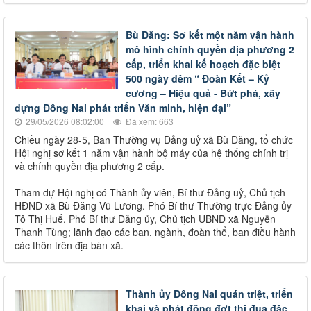
Bù Đăng: Sơ kết một năm vận hành
mô hình chính quyền địa phương 2
cấp, triển khai kế hoạch đặc biệt
500 ngày đêm “ Đoàn Kết – Kỷ
cương – Hiệu quả - Bứt phá, xây
dựng Đồng Nai phát triển Văn minh, hiện đại”
29/05/2026 08:02:00
Đã xem: 663
Chiều ngày 28-5, Ban Thường vụ Đảng uỷ xã Bù Đăng, tổ chức
Hội nghị sơ kết 1 năm vận hành bộ máy của hệ thống chính trị
và chính quyền địa phương 2 cấp.
Tham dự Hội nghị có Thành ủy viên, Bí thư Đảng uỷ, Chủ tịch
HĐND xã Bù Đăng Vũ Lương. Phó Bí thư Thường trực Đảng ủy
Tô Thị Huế, Phó Bí thư Đảng ủy, Chủ tịch UBND xã Nguyễn
Thanh Tùng; lãnh đạo các ban, ngành, đoàn thể, ban điều hành
các thôn trên địa bàn xã.
Thành ủy Đồng Nai quán triệt, triển
khai và phát động đợt thi đua đặc