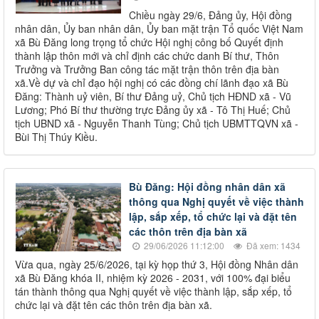
Chiều ngày 29/6, Đảng ủy, Hội đồng
nhân dân, Ủy ban nhân dân, Ủy ban mặt trận Tổ quốc Việt Nam
xã Bù Đăng long trọng tổ chức Hội nghị công bố Quyết định
thành lập thôn mới và chỉ định các chức danh Bí thư, Thôn
Trưởng và Trưởng Ban công tác mặt trận thôn trên địa bàn
xã.Về dự và chỉ đạo hội nghị có các đồng chí lãnh đạo xã Bù
Đăng: Thành uỷ viên, Bí thư Đảng uỷ, Chủ tịch HĐND xã - Vũ
Lương; Phó Bí thư thường trực Đảng ủy xã - Tô Thị Huế; Chủ
tịch UBND xã - Nguyễn Thanh Tùng; Chủ tịch UBMTTQVN xã -
Bùi Thị Thúy Kiều.
Bù Đăng: Hội đồng nhân dân xã
thông qua Nghị quyết về việc thành
lập, sắp xếp, tổ chức lại và đặt tên
các thôn trên địa bàn xã
29/06/2026 11:12:00
Đã xem: 1434
Vừa qua, ngày 25/6/2026, tại kỳ họp thứ 3, Hội đồng Nhân dân
xã Bù Đăng khóa II, nhiệm kỳ 2026 - 2031, với 100% đại biểu
tán thành thông qua Nghị quyết về việc thành lập, sắp xếp, tổ
chức lại và đặt tên các thôn trên địa bàn xã.