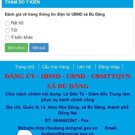
THĂM DÒ Ý KIẾN
Đánh giá về trang thông tin điện tử UBND xã Bù Đăng
Rất tốt
Tốt
Ý kiến khác
Trang chủ
Cấu trúc trang
Liên hệ
Đăng nhập
ĐẢNG ỦY - HĐND - UBND - UBMTTQVN
XÃ BÙ ĐĂNG
Chịu trách nhiệm nội dung: Lê Đức Tú - Giám đốc Trung tâm
phục vụ hành chính công
Địa chỉ: Quốc lộ 14, thôn Hòa Đồng, xã Bù Đăng, thành phố
Đồng Nai
ĐT: 0849862567 - Fax:
Website:http://budang.dongnai.gov.vn Email:
budang@dongnai.gov.vn​