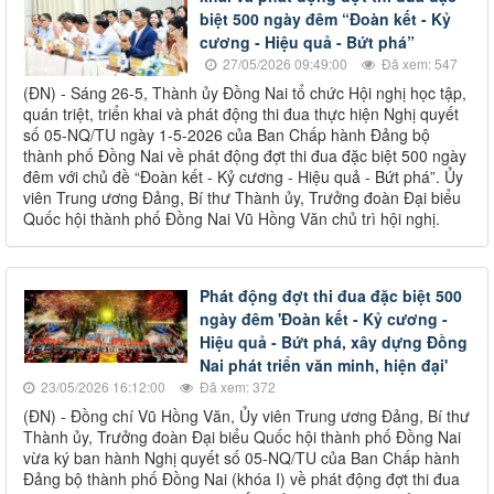
biệt 500 ngày đêm “Đoàn kết - Kỷ
cương - Hiệu quả - Bứt phá”
27/05/2026 09:49:00
Đã xem: 547
(ĐN) - Sáng 26-5, Thành ủy Đồng Nai tổ chức Hội nghị học tập,
quán triệt, triển khai và phát động thi đua thực hiện Nghị quyết
số 05-NQ/TU ngày 1-5-2026 của Ban Chấp hành Đảng bộ
thành phố Đồng Nai về phát động đợt thi đua đặc biệt 500 ngày
đêm với chủ đề “Đoàn kết - Kỷ cương - Hiệu quả - Bứt phá”. Ủy
viên Trung ương Đảng, Bí thư Thành ủy, Trưởng đoàn Đại biểu
Quốc hội thành phố Đồng Nai Vũ Hồng Văn chủ trì hội nghị.
Phát động đợt thi đua đặc biệt 500
ngày đêm 'Đoàn kết - Kỷ cương -
Hiệu quả - Bứt phá, xây dựng Đồng
Nai phát triển văn minh, hiện đại'
23/05/2026 16:12:00
Đã xem: 372
(ĐN) - Đồng chí Vũ Hồng Văn, Ủy viên Trung ương Đảng, Bí thư
Thành ủy, Trưởng đoàn Đại biểu Quốc hội thành phố Đồng Nai
vừa ký ban hành Nghị quyết số 05-NQ/TU của Ban Chấp hành
Đảng bộ thành phố Đồng Nai (khóa I) về phát động đợt thi đua