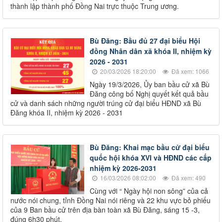
thành lập thành phố Đồng Nai trực thuộc Trung ương.
Bù Đăng: Bầu đủ 27 đại biểu Hội
đồng Nhân dân xã khóa II, nhiệm kỳ
2026 - 2031
20/03/2026 18:20:00
Đã xem: 1066
Ngày 19/3/2026, Ủy ban bầu cử xã Bù
Đăng công bố Nghị quyết kết quả bầu
cử và danh sách những người trúng cử đại biểu HĐND xã Bù
Đăng khóa II, nhiệm kỳ 2026 - 2031
Bù Đăng: Khai mạc bầu cử đại biểu
quốc hội khóa XVI và HĐND các cấp
nhiệm kỳ 2026-2031
16/03/2026 08:02:00
Đã xem: 490
Cùng với “ Ngày hội non sông” của cả
nước nói chung, tỉnh Đồng Nai nói riêng và 22 khu vực bỏ phiếu
của 9 Ban bầu cử trên địa bàn toàn xã Bù Đăng, sáng 15 -3,
đúng 6h30 phút.