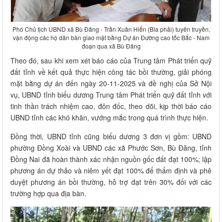
Phó Chủ tịch UBND xã Bù Đăng - Trần Xuân Hiển (Bìa phải) tuyên truyền,
vận động các hộ dân bàn giao mặt bằng Dự án Đường cao tốc Bắc - Nam
đoạn qua xã Bù Đăng
Theo đó, sau khi xem xét báo cáo của Trung tâm Phát triển quỹ
đất tỉnh về kết quả thực hiện công tác bồi thường, giải phóng
mặt bằng dự án đến ngày 20-11-2025 và đề nghị của Sở Nội
vụ, UBND tỉnh biểu dương Trung tâm Phát triển quỹ đất tỉnh với
tinh thần trách nhiệm cao, đôn đốc, theo dõi, kịp thời báo cáo
UBND tỉnh các khó khăn, vướng mắc trong quá trình thực hiện.
Đồng thời, UBND tỉnh cũng biểu dương 3 đơn vị gồm: UBND
phường Đồng Xoài và UBND các xã Phước Sơn, Bù Đăng, tỉnh
Đồng Nai đã hoàn thành xác nhận nguồn gốc đất đạt 100%; lập
phương án dự thảo và niêm yết đạt 100% để thẩm định và phê
duyệt phương án bồi thường, hỗ trợ đạt trên 30% đối với các
trường hợp qua địa bàn.