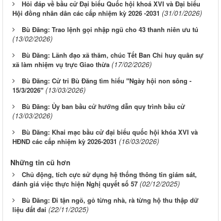
Hỏi đáp về bầu cử Đại biểu Quốc hội khoá XVI và Đại biểu
(31/01/2026)
Hội đồng nhân dân các cấp nhiệm kỳ 2026 -2031
Bù Đăng: Trao lệnh gọi nhập ngũ cho 43 thanh niên ưu tú
(13/02/2026)
Bù Đăng: Lãnh đạo xã thăm, chúc Tết Ban Chỉ huy quân sự
(17/02/2026)
xã làm nhiệm vụ trực Giao thừa
Bù Đăng: Cử tri Bù Đăng tìm hiểu "Ngày hội non sông -
(13/03/2026)
15/3/2026"
Bù Đăng: Ủy ban bầu cử hướng dẫn quy trình bầu cử
(13/03/2026)
Bù Đăng: Khai mạc bầu cử đại biểu quốc hội khóa XVI và
(16/03/2026)
HĐND các cấp nhiệm kỳ 2026-2031
Những tin cũ hơn
Chủ động, tích cực sử dụng hệ thống thông tin giám sát,
(02/12/2025)
đánh giá việc thực hiện Nghị quyết số 57
Bù Đăng: Đi tận ngõ, gỏ từng nhà, rà từng hộ thu thập dữ
(22/11/2025)
liệu đất đai