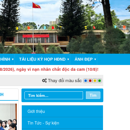
 HÌNH
TÀI LIỆU KỲ HỌP HĐND
ẢNH ĐẸP
▼
▼
▼
y vì nạn nhân chất độc da cam (10/8)!
Thay đổi màu sắc
NH
Tìm
Giới thiệu
Tin Tức - Sự kiện