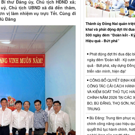
, Bí thư Đảng ủy, Chủ tịch HĐND xã;
 uỷ, Chủ tịch UBND xã đã đến thăm,
n vị làm nhiệm vụ trực Tết. Cùng đi
 Bù Đăng
Thành ủy Đồng Nai quán triệt,
khai và phát động đợt thi đua
500 ngày đêm “Đoàn kết - K
Hiệu quả - Bứt phá”
Phát động đợt thi đua đặc b
ngày đêm 'Đoàn kết - Kỷ cươ
quả - Bứt phá, xây dựng Đồn
triển văn minh, hiện đại'
CÔNG BỐ QUYẾT ĐỊNH KI
CÔNG TÁC CẢI CÁCH HÀN
VÀ KIỂM SOÁT THỦ TỤC H
CHÍNH NĂM 2026 TẠI CÁC 
BO, BÙ ĐĂNG, THỌ SƠN, N
TRUNG
Bù Đăng: Trung tâm phục v
chính công nâng cao hiệu qu
quyết thủ tục hành chính, hư
sự hài lòng của người dân