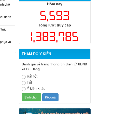
Hôm nay
hành phố
5,593
hai danh
Tổng lượt truy cập
 trực
1,383,785
 phục vụ
THĂM DÒ Ý KIẾN
Đánh giá về trang thông tin điện tử UBND
xã Bù Đăng
Rất tốt
Tốt
Ý kiến khác