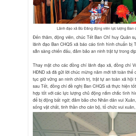
Lãnh đạo xã Bù Đăng động viên lực lượng Ban c
Đến thăm, động viên, chúc Tết Ban Chỉ huy Quân sự
lãnh đạo Ban CHQS xã báo cáo tình hình chuẩn bị T
sẵn sàng chiến đấu, đảm bảo an ninh trật tự trong dịp
Thay mặt cho các đồng chí lãnh đạo xã, đồng chí V
HĐND xã đã gửi lời chúc mừng năm mới tới toàn thể c
tục giữ vững an ninh chính trị, trật tự an toàn xã hội t
sau Tết, đồng chí đề nghị Ban CHQS xã thực hiện tốt
hợp tốt với các lực lượng chủ động nắm chắc tình hìn
để bị động bất ngờ; đảm bảo cho Nhân dân vui Xuân,
sống vật chất, tinh thần cho cán bộ, tổ chức vui xuân