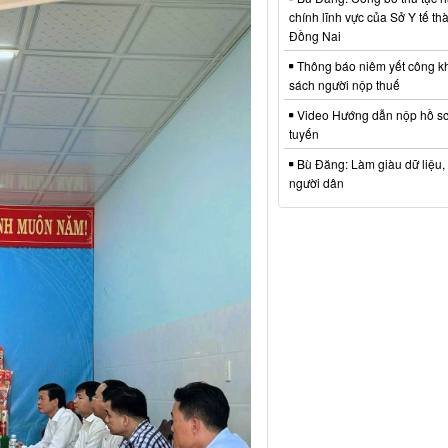
chính lĩnh vực của Sở Y tế t
Đồng Nai
Thông báo niêm yết công k
sách người nộp thuế
Video Hướng dẫn nộp hồ sơ
tuyến
Bù Đăng: Làm giàu dữ liệu,
người dân