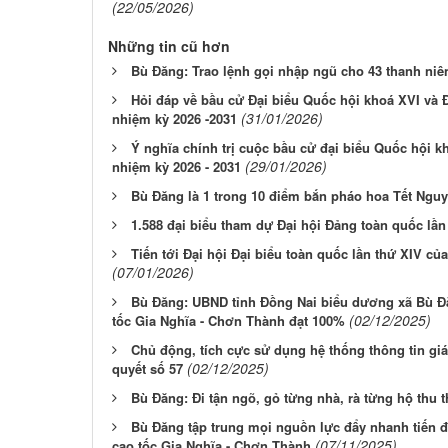
(22/05/2026)
Những tin cũ hơn
Bù Đăng: Trao lệnh gọi nhập ngũ cho 43 thanh niên
Hỏi đáp về bầu cử Đại biểu Quốc hội khoá XVI và 
(31/01/2026)
nhiệm kỳ 2026 -2031
Ý nghĩa chính trị cuộc bầu cử đại biểu Quốc hội k
(29/01/2026)
nhiệm kỳ 2026 - 2031
Bù Đăng là 1 trong 10 điểm bắn pháo hoa Tết Ngu
1.588 đại biểu tham dự Đại hội Đảng toàn quốc lần
Tiến tới Đại hội Đại biểu toàn quốc lần thứ XIV c
(07/01/2026)
Bù Đăng: UBND tỉnh Đồng Nai biểu dương xã Bù Đ
(02/12/2025)
tốc Gia Nghĩa - Chơn Thành đạt 100%
Chủ động, tích cực sử dụng hệ thống thông tin giá
(02/12/2025)
quyết số 57
Bù Đăng: Đi tận ngõ, gỏ từng nhà, rà từng hộ thu t
Bù Đăng tập trung mọi nguồn lực đẩy nhanh tiến đ
(07/11/2025)
cao tốc Gia Nghĩa - Chơn Thành