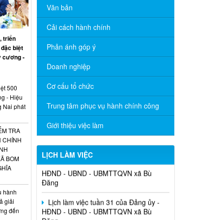
Văn bản
Cải cách hành chính
 triển
Phản ánh góp ý
 đặc biệt
ỷ cương -
Doanh nghiệp
Cơ cấu tổ chức
iệt 500
ng - Hiệu
Trung tâm phục vụ hành chính công
g Nai phát
Giới thiệu việc làm
ỂM TRA
H CHÍNH
Lịch làm việc tuần 32 của Đảng ủy -
ÀNH
LỊCH LÀM VIỆC
HĐND - UBND - UBMTTQVN xã Bù
XÃ BOM
Đăng
GHĨA
Lịch làm việc tuần 31 của Đảng ủy -
ụ hành
HĐND - UBND - UBMTTQVN xã Bù
ả giải
Đăng
ớng đến