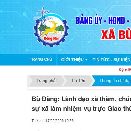
TRANG CHỦ
GIỚI THIỆU
TIN TỨC - SỰ KIỆN
▼
Kỷ niệm 65 năm ng
Trang nhất
Tin Tức
Thông tin chỉ đạ
Bù Đăng: Lãnh đạo xã thăm, chu
sự xã làm nhiệm vụ trực Giao th
Thứ ba - 17/02/2026 10:36