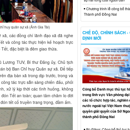
Chương trình lễ công bố thà
Thành phố Đồng Nai
hỉ huy quân sự xã (Ảnh Gia Tài)
CHẾ ĐỘ, CHÍNH SÁCH -
 xã, các đồng chí lãnh đạo xã đã nghe
ĐỊNH MỚI
ết và công tác thực hiện kế hoạch trực
 Tết, đặc biệt là đêm giao thừa.
ũ Lương TUV, Bí thư Đảng ủy, Chủ tịch
án bộ Ban Chỉ huy Quân sự xã. Để tiếp
rên địa bàn xã trong dịp trước, trong và
 công tác trực sẵn sàng chiến đấu, phối
h, xử lý kịp thời các tình huống, không
Công bố Danh mục thủ tục h
trong lĩnh vực Văn phòng đại
 đón Tết an toàn; quan tâm chăm lo đời
các tổ chức hợp tác, nghiên
, đón tết cổ truyền trang trọng, đầm ấm.
nước ngoài tại Việt Nam thu
quyền giải quyết của Sở Ngo
thành phố Đồng Nai
Bù Đăng: Công bố thủ tục 