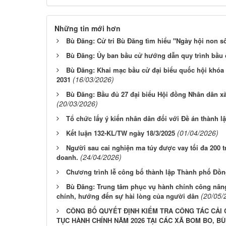
Những tin mới hơn
Bù Đăng: Cử tri Bù Đăng tìm hiểu "Ngày hội non sô
Bù Đăng: Ủy ban bầu cử hướng dẫn quy trình bầu
Bù Đăng: Khai mạc bầu cử đại biểu quốc hội khóa
(16/03/2026)
2031
Bù Đăng: Bầu đủ 27 đại biểu Hội đồng Nhân dân xã 
(20/03/2026)
Tổ chức lấy ý kiến nhân dân đối với Đề án thành 
(01/04/2026)
Kết luận 132-KL/TW ngày 18/3/2025
Người sau cai nghiện ma túy được vay tối đa 200 t
(24/04/2026)
doanh.
Chương trình lễ công bố thành lập Thành phố Đồn
Bù Đăng: Trung tâm phục vụ hành chính công nâng 
(20/05/
chính, hướng đến sự hài lòng của người dân
CÔNG BỐ QUYẾT ĐỊNH KIỂM TRA CÔNG TÁC CẢI 
TỤC HÀNH CHÍNH NĂM 2026 TẠI CÁC XÃ BOM BO, B