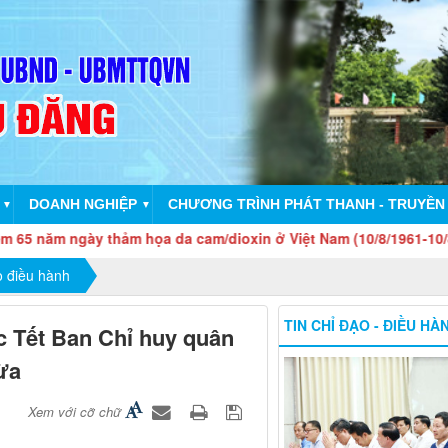
DOANH NGHIỆP
CHƯƠNG TRÌNH PHÁT THANH - TRUYỀN
▼
▼
ày thảm họa da cam/dioxin ở Việt Nam (10/8/1961-10/8/2026), ngà
o điều hành
TIN CHỈ ĐẠO - ĐIỀU HÀ
́c Tết Ban Chỉ huy quân
ừa
Xem với cỡ chữ