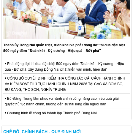
Thành ủy Đồng Nai quán triệt, triển khai và phát động đợt thi đua đặc biệt
500 ngày đêm “Đoàn kết - Kỷ cương - Hiệu quả - Bứt phá”
Phát động đợt thi đua đặc biệt 500 ngày đêm 'Đoàn kết - Kỷ cương - Hiệu
quả - Bứt phá, xây dựng Đồng Nai phát triển văn minh, hiện đại'
CÔNG BỐ QUYẾT ĐỊNH KIỂM TRA CÔNG TÁC CẢI CÁCH HÀNH CHÍNH
VÀ KIỂM SOÁT THỦ TỤC HÀNH CHÍNH NĂM 2026 TẠI CÁC XÃ BOM BO,
BÙ ĐĂNG, THỌ SƠN, NGHĨA TRUNG
Bù Đăng: Trung tâm phục vụ hành chính công nâng cao hiệu quả giải
quyết thủ tục hành chính, hướng đến sự hài lòng của người dân
Chương trình lễ công bố thành lập Thành phố Đồng Nai
CHẾ ĐỘ, CHÍNH SÁCH - QUY ĐỊNH MỚI