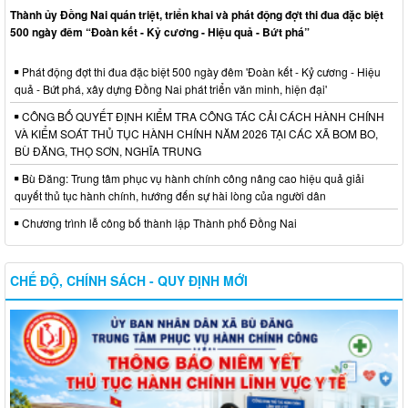
Thành ủy Đồng Nai quán triệt, triển khai và phát động đợt thi đua đặc biệt
500 ngày đêm “Đoàn kết - Kỷ cương - Hiệu quả - Bứt phá”
Phát động đợt thi đua đặc biệt 500 ngày đêm 'Đoàn kết - Kỷ cương - Hiệu
quả - Bứt phá, xây dựng Đồng Nai phát triển văn minh, hiện đại'
CÔNG BỐ QUYẾT ĐỊNH KIỂM TRA CÔNG TÁC CẢI CÁCH HÀNH CHÍNH
VÀ KIỂM SOÁT THỦ TỤC HÀNH CHÍNH NĂM 2026 TẠI CÁC XÃ BOM BO,
BÙ ĐĂNG, THỌ SƠN, NGHĨA TRUNG
Bù Đăng: Trung tâm phục vụ hành chính công nâng cao hiệu quả giải
quyết thủ tục hành chính, hướng đến sự hài lòng của người dân
Chương trình lễ công bố thành lập Thành phố Đồng Nai
CHẾ ĐỘ, CHÍNH SÁCH - QUY ĐỊNH MỚI