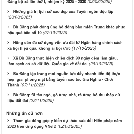
(03/08/2025)
Đảng bộ xã lần thứ I, nhiệm kỳ 2025 - 2030
Những giá trị lịch sử cao đẹp của Tuyên ngôn độc lập
(23/08/2025)
Bù Đăng phát động ủng hộ đồng bào miền Trung khắc phục
(07/10/2025)
hậu quả bão số 10
Nông dân đã sử dụng vốn ưu đãi từ Ngân hàng chính sách
(17/10/2025)
xã hội hiệu quả, không ai bội ước
Xã Bù Đăng thực hiện chiến dịch 90 ngày đêm làm giàu,
(26/10/2025)
làm sạch cơ sở dữ liệu Quốc gia về đất đai
Bù Đăng tập trung mọi nguồn lực đẩy nhanh tiến độ thực
hiện giải phóng mặt bằng tuyến cao tốc Gia Nghĩa - Chơn
(07/11/2025)
Thành
Bù Đăng: Đi tận ngõ, gỏ từng nhà, rà từng hộ thu thập dữ
(22/11/2025)
liệu đất đai
Những tin cũ hơn
Tham gia đóng góp ý kiến dự thảo sửa đổi Hiến pháp năm
(02/06/2025)
2023 trên ứng dụng VNeID