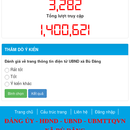
3,282
Tổng lượt truy cập
1,400,621
THĂM DÒ Ý KIẾN
Đánh giá về trang thông tin điện tử UBND xã Bù Đăng
Rất tốt
Tốt
Ý kiến khác
Trang chủ
Cấu trúc trang
Liên hệ
Đăng nhập
ĐẢNG ỦY - HĐND - UBND - UBMTTQVN