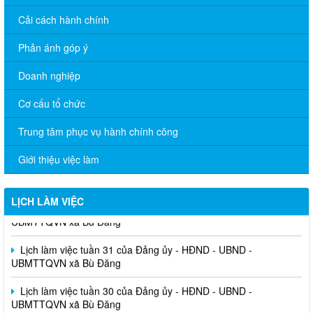
Cải cách hành chính
Phản ánh góp ý
Doanh nghiệp
Cơ cấu tổ chức
Trung tâm phục vụ hành chính công
Giới thiệu việc làm
Lịch làm việc tuần 32 của Đảng ủy - HĐND - UBND -
LỊCH LÀM VIỆC
UBMTTQVN xã Bù Đăng
Lịch làm việc tuần 31 của Đảng ủy - HĐND - UBND -
UBMTTQVN xã Bù Đăng
Lịch làm việc tuần 30 của Đảng ủy - HĐND - UBND -
UBMTTQVN xã Bù Đăng