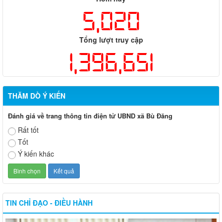
5,020
Tổng lượt truy cập
1,396,651
THĂM DÒ Ý KIẾN
Đánh giá về trang thông tin điện tử UBND xã Bù Đăng
Rất tốt
Tốt
Ý kiến khác
TIN CHỈ ĐẠO - ĐIỀU HÀNH