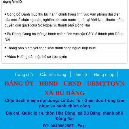
dụng VneID
Công bố Danh mục thủ tục hành chính trong lĩnh vực Văn phòng đại diện
của các tổ chức hợp tác, nghiên cứu của nước ngoài tại Việt Nam thuộc thẩm
quyền giải quyết của Sở Ngoại vụ thành phố Đồng Nai
Bù Đăng: Công bố thủ tục hành chính lĩnh vực của Sở Y tế thành phố Đồng
Nai
Thông báo niêm yết công khai danh sách người nộp thuế
Video Hướng dẫn nộp hồ sơ trực tuyến
Trang chủ
Cấu trúc trang
Liên hệ
Đăng nhập
ĐẢNG ỦY - HĐND - UBND - UBMTTQVN
XÃ BÙ ĐĂNG
Chịu trách nhiệm nội dung: Lê Đức Tú - Giám đốc Trung tâm
phục vụ hành chính công
Địa chỉ: Quốc lộ 14, thôn Hòa Đồng, xã Bù Đăng, thành phố
Đồng Nai
ĐT: 0849862567 - Fax: