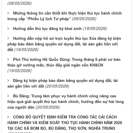
(08/05/2026)
Những thông tin cần thiết khi thực hiện thủ tục hành chính
(09/05/2026)
trong cấp “Phiếu Lý lịch Tư pháp”
(19/05/2026)
Hướng dẫn thủ tục đăng ký khai sinh
Hướng dẫn nộp hồ sơ trực tuyến thủ tục Xóa đăng ký biện
pháp bảo đảm bằng quyền sử dụng đất, tài sản gắn liền với
(19/05/2026)
đất
Phó Thủ tướng Hồ Quốc Dũng: Trong tháng 6 phải cơ bản
tháo gỡ vướng mắc, thúc đẩy giải ngân vốn KH&CN
(19/05/2026)
Đăng ký biện pháp bảo đảm bằng quyền sử dụng đất, tài
(20/05/2026)
sản gắn liền với đất
Bù Đăng: Trung tâm phục vụ hành chính công nâng cao
hiệu quả giải quyết thủ tục hành chính, hướng đến sự hài lòng
(20/05/2026)
của người dân
CÔNG BỐ QUYẾT ĐỊNH KIỂM TRA CÔNG TÁC CẢI CÁCH
HÀNH CHÍNH VÀ KIỂM SOÁT THỦ TỤC HÀNH CHÍNH NĂM 2026
TẠI CÁC XÃ BOM BO, BÙ ĐĂNG, THỌ SƠN, NGHĨA TRUNG