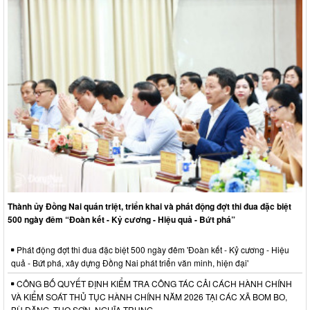
Thành ủy Đồng Nai quán triệt, triển khai và phát động đợt thi đua đặc biệt
500 ngày đêm “Đoàn kết - Kỷ cương - Hiệu quả - Bứt phá”
Phát động đợt thi đua đặc biệt 500 ngày đêm 'Đoàn kết - Kỷ cương - Hiệu
quả - Bứt phá, xây dựng Đồng Nai phát triển văn minh, hiện đại'
CÔNG BỐ QUYẾT ĐỊNH KIỂM TRA CÔNG TÁC CẢI CÁCH HÀNH CHÍNH
VÀ KIỂM SOÁT THỦ TỤC HÀNH CHÍNH NĂM 2026 TẠI CÁC XÃ BOM BO,
BÙ ĐĂNG, THỌ SƠN, NGHĨA TRUNG