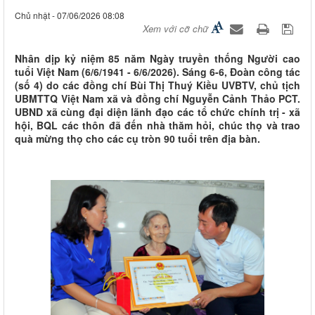
Chủ nhật - 07/06/2026 08:08
Xem với cỡ chữ
Nhân dịp kỷ niệm 85 năm Ngày truyền thống Người cao
tuổi Việt Nam (6/6/1941 - 6/6/2026). Sáng 6-6, Đoàn công tác
(số 4) do các đồng chí Bùi Thị Thuý Kiều UVBTV, chủ tịch
UBMTTQ Việt Nam xã và đồng chí Nguyễn Cảnh Thảo PCT.
UBND xã cùng đại diện lãnh đạo các tổ chức chính trị - xã
hội, BQL các thôn đã đến nhà thăm hỏi, chúc thọ và trao
quà mừng thọ cho các cụ tròn 90 tuổi trên địa bàn.