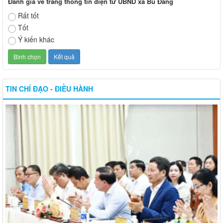
Đánh giá về trang thông tin điện tử UBND xã Bù Đăng
Rất tốt
Tốt
Ý kiến khác
TIN CHỈ ĐẠO - ĐIỀU HÀNH