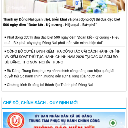
Thành ủy Đồng Nai quán triệt, triển khai và phát động đợt thi đua đặc biệt
500 ngày đêm “Đoàn kết - Kỷ cương - Hiệu quả - Bứt phá”
Phát động đợt thi đua đặc biệt 500 ngày đêm 'Đoàn kết - Kỷ cương - Hiệu
quả - Bứt phá, xây dựng Đồng Nai phát triển văn minh, hiện đại'
CÔNG BỐ QUYẾT ĐỊNH KIỂM TRA CÔNG TÁC CẢI CÁCH HÀNH CHÍNH
VÀ KIỂM SOÁT THỦ TỤC HÀNH CHÍNH NĂM 2026 TẠI CÁC XÃ BOM BO,
BÙ ĐĂNG, THỌ SƠN, NGHĨA TRUNG
Bù Đăng: Trung tâm phục vụ hành chính công nâng cao hiệu quả giải
quyết thủ tục hành chính, hướng đến sự hài lòng của người dân
Chương trình lễ công bố thành lập Thành phố Đồng Nai
CHẾ ĐỘ, CHÍNH SÁCH - QUY ĐỊNH MỚI