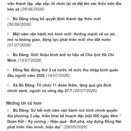
việc thành lập, sắp xếp, tổ chức lại và đặt tên các thôn trên địa
(29/06/2026)
bàn xã
Bù Đăng công bố quyết định thành lập thôn mới
(30/06/2026)
Một năm vận hành mô hình mới: Hướng mạnh về cơ sở,
mở ra không gian, động lực phát triển mới cho đất nước
(01/07/2026)
Bù Đăng: Giới thiệu hình ảnh tư liệu về Chủ tịch Hồ Chí
(13/07/2026)
Minh
Đồng Nai đứng thứ 3 cả nước về mức thu nhập bình quân
(14/07/2026)
đầu người năm 2025
Xã Bù Đăng: Tổ chức 11 đoàn thăm, tặng quà gia đình
(23/07/2026)
chính sách, người có công dịp 27-7
Những tin cũ hơn
Bù Đăng: Sơ kết một năm vận hành mô hình chính quyền
địa phương 2 cấp, triển khai kế hoạch đặc biệt 500 ngày đêm “
Đoàn Kết – Kỷ cương – Hiệu quả - Bứt phá, xây dựng Đồng Nai
(29/05/2026)
phát triển Văn minh, hiện đại”