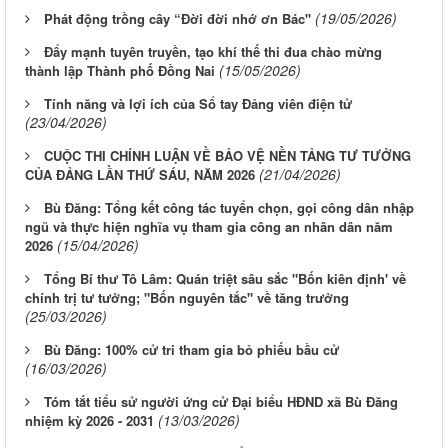
(19/05/2026)
Phát động trồng cây “Đời đời nhớ ơn Bác"
Đẩy mạnh tuyên truyền, tạo khí thế thi đua chào mừng
(15/05/2026)
thành lập Thành phố Đồng Nai
Tính năng và lợi ích của Sổ tay Đảng viên điện tử
(23/04/2026)
CUỘC THI CHÍNH LUẬN VỀ BẢO VỆ NỀN TẢNG TƯ TƯỞNG
(21/04/2026)
CỦA ĐẢNG LẦN THỨ SÁU, NĂM 2026
Bù Đăng: Tổng kết công tác tuyển chọn, gọi công dân nhập
ngũ và thực hiện nghĩa vụ tham gia công an nhân dân năm
(15/04/2026)
2026
Tổng Bí thư Tô Lâm: Quán triệt sâu sắc "Bốn kiên định' về
chính trị tư tưởng; "Bốn nguyên tắc" về tăng trưởng
(25/03/2026)
Bù Đăng: 100% cử tri tham gia bỏ phiếu bầu cử
(16/03/2026)
Tóm tắt tiểu sử người ứng cử Đại biểu HĐND xã Bù Đăng
(13/03/2026)
nhiệm kỳ 2026 - 2031