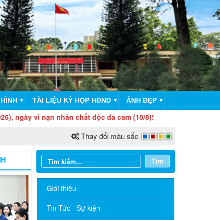
 HÌNH
TÀI LIỆU KỲ HỌP HĐND
ẢNH ĐẸP
▼
▼
▼
 nạn nhân chất độc da cam (10/8)!
Thay đổi màu sắc
NH
Tìm
Giới thiệu
Tin Tức - Sự kiện