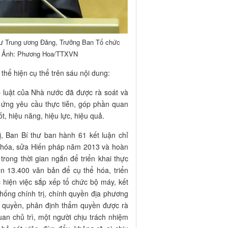
hư Trung ương Đảng, Trưởng Ban Tổ chức
hị. Ảnh: Phương Hoa/TTXVN
thể hiện cụ thể trên sáu nội dung:
 luật của Nhà nước đã được rà soát và
p ứng yêu cầu thực tiễn, góp phần quan
, hiệu năng, hiệu lực, hiệu quả.
, Ban Bí thư ban hành 61 kết luận chỉ
ế hóa, sửa Hiến pháp năm 2013 và hoàn
trong thời gian ngắn để triển khai thực
n 13.400 văn bản để cụ thể hóa, triển
c hiện việc sắp xếp tổ chức bộ máy, kết
hống chính trị, chính quyền địa phương
ân quyền, phân định thẩm quyền được rà
uan chủ trì, một người chịu trách nhiệm