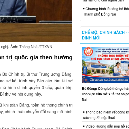
Chương trình lễ công bố thà
Thành phố Đồng Nai
CHẾ ĐỘ, CHÍNH SÁCH -
ĐỊNH MỚI
ội nghị. Ảnh: Thống Nhất/TTXVN
n trị quốc gia theo hướng
 Bộ Chính trị, Bí thư Trung ương Đảng,
o sơ kết trình bày Báo cáo tóm tắt sơ
 mô hình chính quyền 3 cấp; quán triệt
Bù Đăng: Công bố thủ tục hà
Bí thư về nội dung này.
lĩnh vực của Sở Y tế thành 
Nai
 khi toàn Đảng, toàn hệ thống chính trị
y, chính thức chuyển đổi sang mô hình
Thông báo niêm yết công k
sách người nộp thuế
Video Hướng dẫn nộp hồ sơ