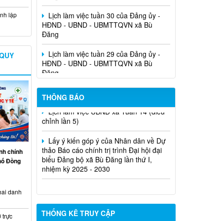
HĐND - UBND - UBMTTQVN xã Bù
nh lập
Đăng
Lịch làm việc tuần 29 của Đảng ủy -
HĐND - UBND - UBMTTQVN xã Bù
 QUY
Đăng
THÔNG BÁO
Lịch làm việc UBND xã Tuần 14 (điều
chỉnh lần 5)
Lấy ý kiến góp ý của Nhân dân về Dự
thảo Báo cáo chính trị trình Đại hội đại
biểu Đảng bộ xã Bù Đăng lần thứ I,
nh chính
nhiệm kỳ 2025 - 2030
phố Đồng
hai danh
THỐNG KÊ TRUY CẬP
 trực