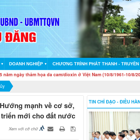
DOANH NGHIỆP
CHƯƠNG TRÌNH PHÁT THANH - TRUYỀN
▼
▼
hảm họa da cam/dioxin ở Việt Nam (10/8/1961-10/8/2026), ngày vì
 ủy
TIN CHỈ ĐẠO - ĐIỀU HÀ
 Hướng mạnh về cơ sở,
 triển mới cho đất nước
Xem với cỡ chữ