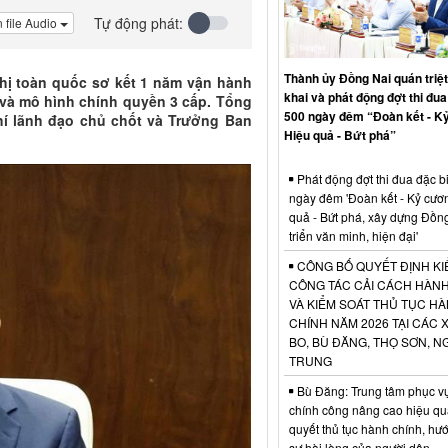
Tự động phát:
 file Audio
Thành ủy Đồng Nai quán triệt,
nghị toàn quốc sơ kết 1 năm vận hành
khai và phát động đợt thi đua
 và mô hình chính quyền 3 cấp. Tổng
500 ngày đêm “Đoàn kết - K
hí lãnh đạo chủ chốt và Trưởng Ban
Hiệu quả - Bứt phá”
Phát động đợt thi đua đặc b
ngày đêm 'Đoàn kết - Kỷ cươ
quả - Bứt phá, xây dựng Đồn
triển văn minh, hiện đại'
CÔNG BỐ QUYẾT ĐỊNH KI
CÔNG TÁC CẢI CÁCH HÀN
VÀ KIỂM SOÁT THỦ TỤC H
CHÍNH NĂM 2026 TẠI CÁC 
BO, BÙ ĐĂNG, THỌ SƠN, N
TRUNG
Bù Đăng: Trung tâm phục v
chính công nâng cao hiệu qu
quyết thủ tục hành chính, hư
sự hài lòng của người dân