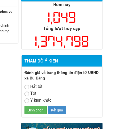
Hôm nay
 phục vụ
1,049
 chính
Tổng lượt truy cập
 những
1,374,798
THĂM DÒ Ý KIẾN
Đánh giá về trang thông tin điện tử UBND
xã Bù Đăng
Rất tốt
Tốt
Ý kiến khác