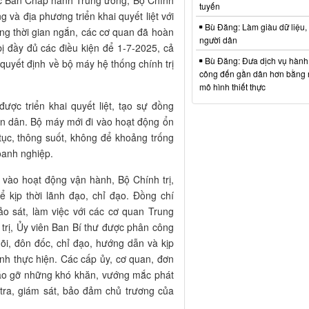
ược Ban Chấp hành Trung ương, Bộ Chính
tuyến
g và địa phương triển khai quyết liệt với
Bù Đăng: Làm giàu dữ liệu,
ng thời gian ngắn, các cơ quan đã hoàn
người dân
bị đầy đủ các điều kiện để 1-7-2025, cả
Bù Đăng: Đưa dịch vụ hành
 quyết định về bộ máy hệ thống chính trị
công đến gần dân hơn bằng
mô hình thiết thực
được triển khai quyết liệt, tạo sự đồng
ân dân. Bộ máy mới đi vào hoạt động ổn
tục, thông suốt, không để khoảng trống
oanh nghiệp.
vào hoạt động vận hành, Bộ Chính trị,
ể kịp thời lãnh đạo, chỉ đạo. Đồng chí
ảo sát, làm việc với các cơ quan Trung
trị, Ủy viên Ban Bí thư được phân công
õi, đôn đốc, chỉ đạo, hướng dẫn và kịp
nh thực hiện. Các cấp ủy, cơ quan, đơn
háo gỡ những khó khăn, vướng mắc phát
tra, giám sát, bảo đảm chủ trương của