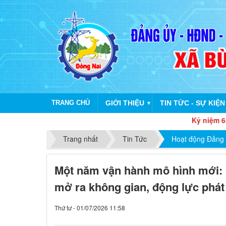
TRANG CHỦ
GIỚI THIỆU
TIN TỨC - SỰ KIỆN
▼
Kỷ niệm 65 năm ngày t
Trang nhất
Tin Tức
Hoạt động Đảng
Một năm vận hành mô hình mới:
mở ra không gian, động lực phát
Thứ tư - 01/07/2026 11:58