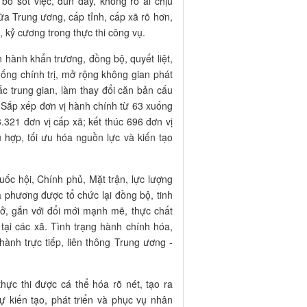
bỏ sót việc, đùn đẩy, không rõ ai chịu
a Trung ương, cấp tỉnh, cấp xã rõ hơn,
, kỷ cương trong thực thi công vụ.
n hành khẩn trương, đồng bộ, quyết liệt,
hống chính trị, mở rộng không gian phát
ấc trung gian, làm thay đổi căn bản cấu
 Sắp xếp đơn vị hành chính từ 63 xuống
.321 đơn vị cấp xã; kết thúc 696 đơn vị
 hợp, tối ưu hóa nguồn lực và kiến tạo
ốc hội, Chính phủ, Mặt trận, lực lượng
 phương được tổ chức lại đồng bộ, tinh
ở, gắn với đổi mới mạnh mẽ, thực chất
tại các xã. Tình trạng hành chính hóa,
ành trực tiếp, liên thông Trung ương -
hực thi được cá thể hóa rõ nét, tạo ra
 kiến tạo, phát triển và phục vụ nhân