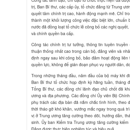
Công tác lãnh đạo, chỉ đạo tổ chức thực hiện đã đ
trị, Ban Bí thư, các cấp ủy, tổ chức đảng từ Trung ươn
quyết tâm chính trị cao, hành động mạnh mẽ. Chỉ tro
thành một khối lượng công việc đặc biệt lớn, chuẩn 
nước đã đồng loạt tổ chức lễ công bố các nghị quyết,
và chính quyền ba cấp.
Công tác chính trị tư tưởng, thông tin tuyên truyền 
thuận thống nhất cao trong cán bộ, đảng viên và nh
định ngay sau khi công bố, bảo đảm hoạt động liên 
quyền lực, không để gián đoạn phục vụ người dân, d
Trong những tháng đầu, năm đầu của bộ máy khi đi 
Ban Bí thư tổ chức họp định kỳ hằng tuần, tháng đ
Tổng Bí thư, các đồng chí lãnh đạo chủ chốt đã kh
ương và địa phương. Các đồng chí Ủy viên Bộ Chính 
phụ trách các địa bàn đã nắm chắc tình hình, theo d
thời tháo gỡ khó khăn, vướng mắc ngay trong quá trì
vị ở Trung ương tăng cường theo dõi, hướng dẫn, t
sinh. Ủy ban Kiểm tra Trung ương tăng cường kiểm 
Đảng được thực hiện nghiêm túc và hiệu quả.