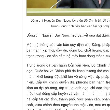
Đồng chí Nguyễn Duy Ngọc, Ủy viên Bộ Chính trị, Bí t
Trung ương trình bày báo cáo tại hội ng
Đồng chí Nguyễn Duy Ngọc nêu bật kết quả đạt được 
Một, hệ thống các văn bản quy định của Đảng, pháp
ban hành kịp thời, đầy đủ, đồng bộ, chất lượng, đá
trọng trong việc bảo đảm bộ máy hoạt động thông suốt
Trung ương đã ban hành bốn văn kiện, Bộ Chính trị
đạo. Quốc hội và Chính phủ đã khẩn trương thể ch
thành khối lượng đặc biệt lớn về công việc lập pháp 
hiện. Cấp ủy, chính quyền địa phương ban hành trê
khai tại địa phương, tập trung lãnh đạo, chỉ đạo thự
thúc hoạt động cấp huyện và vận hành mô hình hệ t
hai cấp tại các tỉnh, thành phố. Việc phân cấp, ph
soát, điều chỉnh theo nguyên tắc một việc, một cơ q