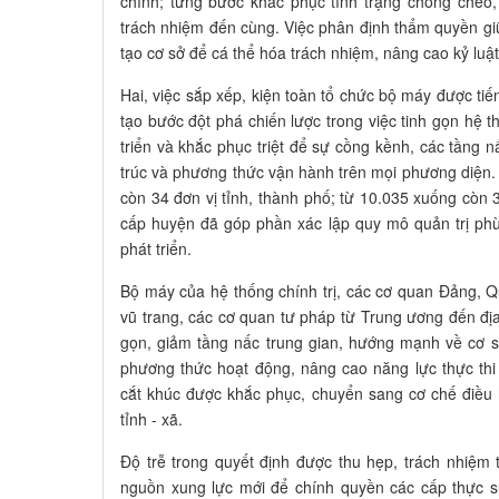
chính; từng bước khắc phục tình trạng chồng chéo, 
trách nhiệm đến cùng. Việc phân định thẩm quyền giữ
tạo cơ sở để cá thể hóa trách nhiệm, nâng cao kỷ luật
Hai, việc sắp xếp, kiện toàn tổ chức bộ máy được tiế
tạo bước đột phá chiến lược trong việc tinh gọn hệ t
triển và khắc phục triệt để sự cồng kềnh, các tầng n
trúc và phương thức vận hành trên mọi phương diện.
còn 34 đơn vị tỉnh, thành phố; từ 10.035 xuống còn 3
cấp huyện đã góp phần xác lập quy mô quản trị phù
phát triển.
Bộ máy của hệ thống chính trị, các cơ quan Đảng, Qu
vũ trang, các cơ quan tư pháp từ Trung ương đến địa
gọn, giảm tầng nấc trung gian, hướng mạnh về cơ s
phương thức hoạt động, nâng cao năng lực thực thi 
cắt khúc được khắc phục, chuyển sang cơ chế điều h
tỉnh - xã.
Độ trễ trong quyết định được thu hẹp, trách nhiệm t
nguồn xung lực mới để chính quyền các cấp thực sự